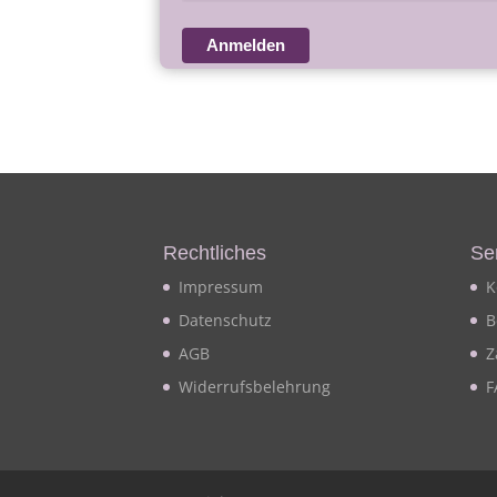
Anmelden
Rechtliches
Se
Impressum
K
Datenschutz
B
AGB
Z
Widerrufsbelehrung
F