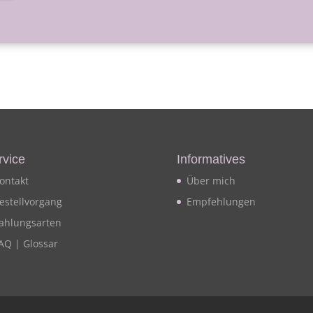
rvice
Informatives
ontakt
Über mich
estellvorgang
Empfehlungen
ahlungsarten
AQ | Glossar