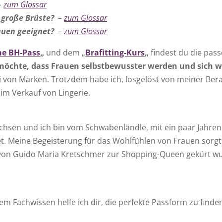
–
zum Glossar
r große Brüste?
–
zum Glossar
rauen geeignet?
–
zum Glossar
ne BH-Pass
„
und dem „
Brafitting-Kurs
„
findest du die pas
möchte, dass Frauen selbstbewusster werden und sich w
i von Marken. Trotzdem habe ich, losgelöst von meiner Bera
im Verkauf von Lingerie.
chsen und ich bin vom Schwabenländle, mit ein paar Jahren
t. Meine Begeisterung für das Wohlfühlen von Frauen sorgte
von Guido Maria Kretschmer zur Shopping-Queen gekürt wur
m Fachwissen helfe ich dir, die perfekte Passform zu find